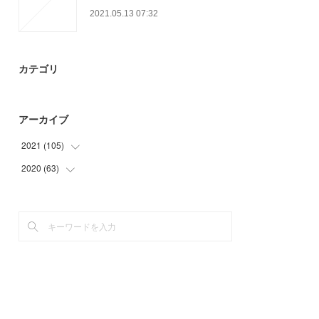
2021.05.13 07:32
カテゴリ
アーカイブ
2021
(
105
)
2020
(
63
(
11
)
)
(
23
)
(
6
)
(
24
)
(
21
)
(
24
)
(
27
)
(
23
)
(
9
)