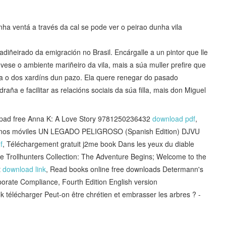
a ventá a través da cal se pode ver o peirao dunha vila
adiñeirado da emigración no Brasil. Encárgalle a un pintor que lle
 vese o ambiente mariñeiro da vila, mais a súa muller prefire que
a o dos xardíns dun pazo. Ela quere renegar do pasado
ña e facilitar as relacións sociais da súa filla, mais don Miguel
ad free Anna K: A Love Story 9781250236432
download pdf
,
eléfonos móviles UN LEGADO PELIGROSO (Spanish Edition) DJVU
f
, Téléchargement gratuit j2me book Dans les yeux du diable
e Trollhunters Collection: The Adventure Begins; Welcome to the
t
download link
, Read books online free downloads Determann's
porate Compliance, Fourth Edition English version
k télécharger Peut-on être chrétien et embrasser les arbres ? -