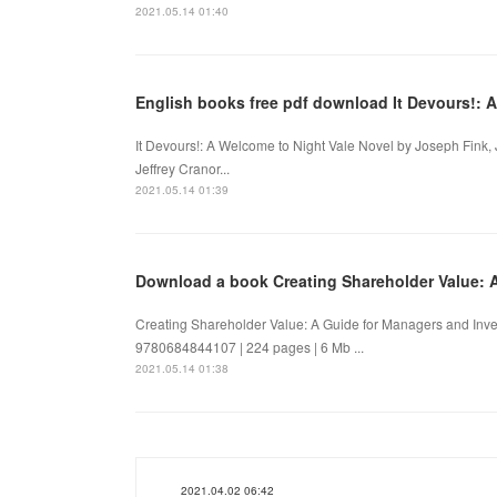
2021.05.14 01:40
English books free pdf download It Devours!: A
It Devours!: A Welcome to Night Vale Novel by Joseph Fink, 
Jeffrey Cranor...
2021.05.14 01:39
Download a book Creating Shareholder Value: 
Creating Shareholder Value: A Guide for Managers and Inve
9780684844107 | 224 pages | 6 Mb ...
2021.05.14 01:38
2021.04.02 06:42