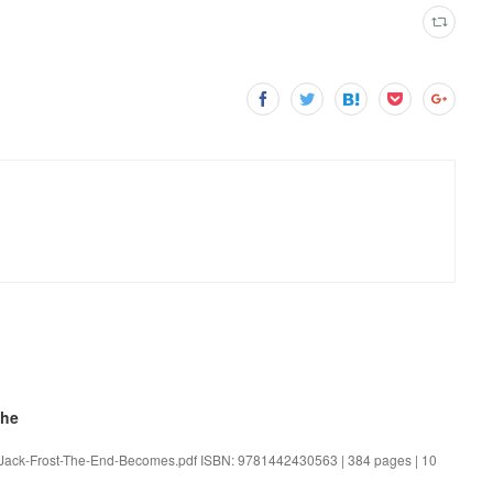
The
e Jack-Frost-The-End-Becomes.pdf ISBN: 9781442430563 | 384 pages | 10