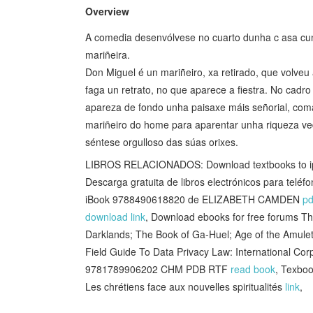
Overview
A comedia desenvólvese no cuarto dunha c asa cunh
mariñeira.
Don Miguel é un mariñeiro, xa retirado, que volveu 
faga un retrato, no que aparece a fiestra. No cadro
apareza de fondo unha paisaxe máis señorial, com
mariñeiro do home para aparentar unha riqueza vedra
séntese orgulloso das súas orixes.
LIBROS RELACIONADOS: Download textbooks to ip
Descarga gratuita de libros electrónicos para t
iBook 9788490618820 de ELIZABETH CAMDEN
pd
download link
, Download ebooks for free forums Th
Darklands; The Book of Ga-Huel; Age of the Amule
Field Guide To Data Privacy Law: International Cor
9781789906202 CHM PDB RTF
read book
, Texboo
Les chrétiens face aux nouvelles spiritualités
link
,