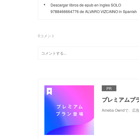
Descargar libros de epub en ingles SOLO
9788466664776 de ALVARO VIZCAINO in Spanish
0
コメント
PR
プレミアムプ
Ameba Ownd