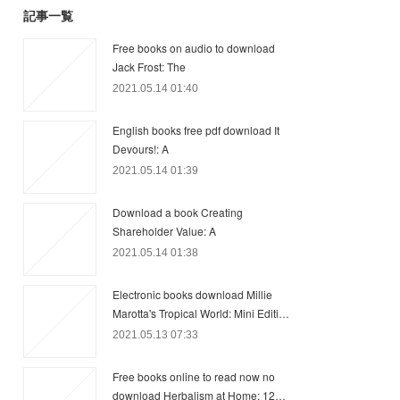
記事一覧
Free books on audio to download
Jack Frost: The
2021.05.14 01:40
English books free pdf download It
Devours!: A
2021.05.14 01:39
Download a book Creating
Shareholder Value: A
2021.05.14 01:38
Electronic books download Millie
Marotta's Tropical World: Mini Editi…
2021.05.13 07:33
Free books online to read now no
download Herbalism at Home: 12…